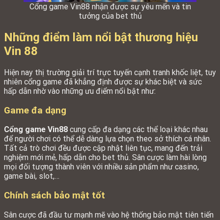
Cổng game Vin88 nhận được sự yêu mến và tin
tưởng của bet thủ
Những điểm làm nổi bật thương hiệu
Vin 88
Hiện nay thị trường giải trí trực tuyến cạnh tranh khốc liệt, tuy
nhiên cổng game đã khẳng định được sự khác biệt và sức
hấp dẫn nhờ vào những ưu điểm nổi bật như:
Game đa dạng
Cổng game Vin88
cung cấp đa dạng các thể loại khác nhau
để người chơi có thể dễ dàng lựa chọn theo sở thích cá nhân.
Tất cả trò chơi đều được cập nhật liên tục, mang đến trải
nghiệm mới mẻ, hấp dẫn cho bet thủ. Sân cược làm hài lòng
mọi đối tượng thành viên với nhiều sản phẩm như casino,
game bài, slot,…
Chính sách bảo mật tốt
Sân cược đã đầu tư mạnh mẽ vào hệ thống bảo mật tiên tiến