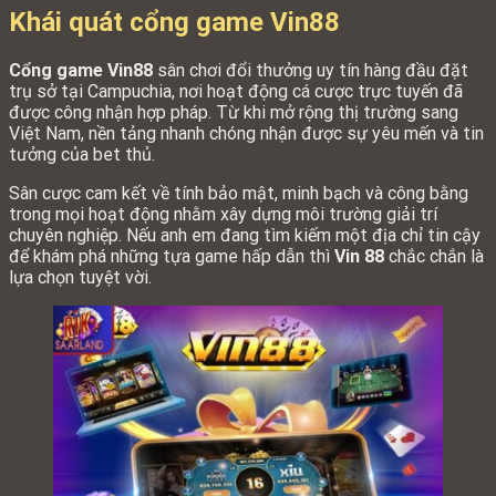
Khái quát cổng game Vin88
Cổng game Vin88
sân chơi đổi thưởng uy tín hàng đầu đặt
trụ sở tại Campuchia, nơi hoạt động cá cược trực tuyến đã
được công nhận hợp pháp. Từ khi mở rộng thị trường sang
Việt Nam, nền tảng nhanh chóng nhận được sự yêu mến và tin
tưởng của bet thủ.
Sân cược cam kết về tính bảo mật, minh bạch và công bằng
trong mọi hoạt động nhằm xây dựng môi trường giải trí
chuyên nghiệp. Nếu anh em đang tìm kiếm một địa chỉ tin cậy
để khám phá những tựa game hấp dẫn thì
Vin 88
chắc chắn là
lựa chọn tuyệt vời.