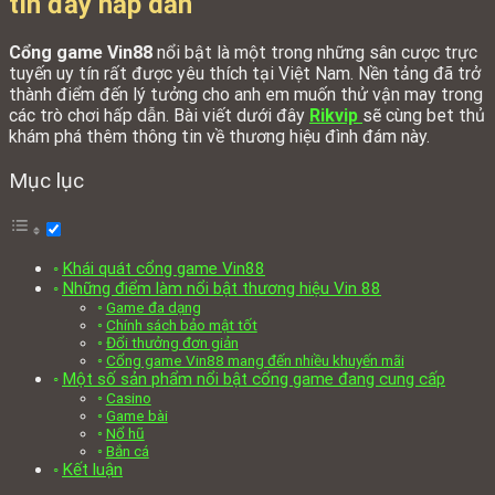
tín đầy hấp dẫn
Cổng game Vin88
nổi bật là một trong những sân cược trực
tuyến uy tín rất được yêu thích tại Việt Nam. Nền tảng đã trở
thành điểm đến lý tưởng cho anh em muốn thử vận may trong
các trò chơi hấp dẫn. Bài viết dưới đây
Rikvip
sẽ cùng bet thủ
khám phá thêm thông tin về thương hiệu đình đám này.
Mục lục
Khái quát cổng game Vin88
Những điểm làm nổi bật thương hiệu Vin 88
Game đa dạng
Chính sách bảo mật tốt
Đổi thưởng đơn giản
Cổng game Vin88 mang đến nhiều khuyến mãi
Một số sản phẩm nổi bật cổng game đang cung cấp
Casino
Game bài
Nổ hũ
Bắn cá
Kết luận