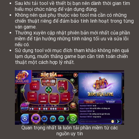
Sau khi tải tool về thiết bị bạn nên dành thời gian tìm
hiểu mọi chức năng để vận dụng đúng.
Không nên quá phụ thuộc vào tool mà cần có những
chiến thuật riêng để đảm bảo tính linh hoạt trong từng
ván game.
Thường xuyên cập nhật phiên bản mới nhất của phần
mềm để tận hưởng những tính năng tối ưu và sửa lỗi
nếu có.
Sử dụng tool với mục đích tham khảo không nên quá
lạm dụng, muốn thắng game bạn cần tính toán chiến
thuật một cách hợp lý nhất.
Quan trọng nhất là luôn tải phần mềm từ các
nguồn uy tín