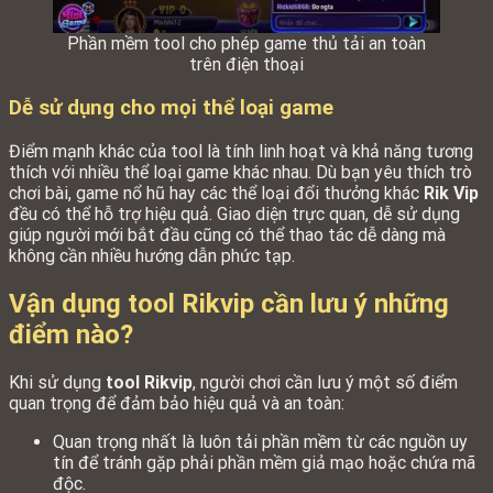
Phần mềm tool cho phép game thủ tải an toàn
trên điện thoại
Dễ sử dụng cho mọi thể loại game
Điểm mạnh khác của tool là tính linh hoạt và khả năng tương
thích với nhiều thể loại game khác nhau. Dù bạn yêu thích trò
chơi bài, game nổ hũ hay các thể loại đổi thưởng khác
Rik Vip
đều có thể hỗ trợ hiệu quả. Giao diện trực quan, dễ sử dụng
giúp người mới bắt đầu cũng có thể thao tác dễ dàng mà
không cần nhiều hướng dẫn phức tạp.
Vận dụng tool Rikvip cần lưu ý những
điểm nào?
Khi sử dụng
tool Rikvip
, người chơi cần lưu ý một số điểm
quan trọng để đảm bảo hiệu quả và an toàn:
Quan trọng nhất là luôn tải phần mềm từ các nguồn uy
tín để tránh gặp phải phần mềm giả mạo hoặc chứa mã
độc.