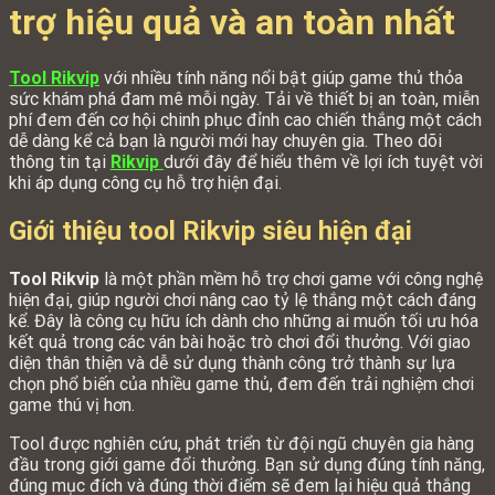
trợ hiệu quả và an toàn nhất
Tool Rikvip
với nhiều tính năng nổi bật giúp game thủ thỏa
sức khám phá đam mê mỗi ngày. Tải về thiết bị an toàn, miễn
phí đem đến cơ hội chinh phục đỉnh cao chiến thắng một cách
dễ dàng kể cả bạn là người mới hay chuyên gia. Theo dõi
thông tin tại
Rikvip
dưới đây để hiểu thêm về lợi ích tuyệt vời
khi áp dụng công cụ hỗ trợ hiện đại.
Giới thiệu tool Rikvip siêu hiện đại
Tool Rikvip
là một phần mềm hỗ trợ chơi game với công nghệ
hiện đại, giúp người chơi nâng cao tỷ lệ thắng một cách đáng
kể. Đây là công cụ hữu ích dành cho những ai muốn tối ưu hóa
kết quả trong các ván bài hoặc trò chơi đổi thưởng. Với giao
diện thân thiện và dễ sử dụng thành công trở thành sự lựa
chọn phổ biến của nhiều game thủ, đem đến trải nghiệm chơi
game thú vị hơn.
Tool được nghiên cứu, phát triển từ đội ngũ chuyên gia hàng
đầu trong giới game đổi thưởng. Bạn sử dụng đúng tính năng,
đúng mục đích và đúng thời điểm sẽ đem lại hiệu quả thắng