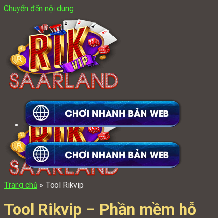
Chuyển đến nội dung
Trang chủ
»
Tool Rikvip
Tool Rikvip – Phần mềm hỗ