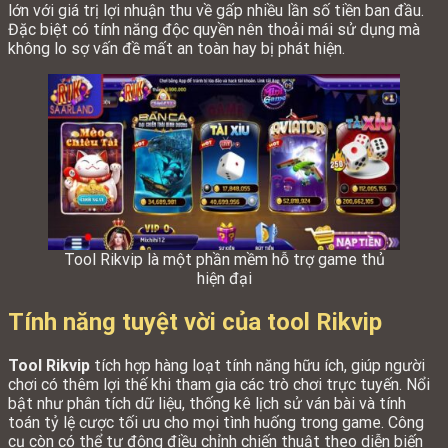
lớn với giá trị lợi nhuận thu về gấp nhiều lần số tiền ban đầu.
Đặc biệt có tính năng độc quyền nên thoải mái sử dụng mà
không lo sợ vấn đề mất an toàn hay bị phát hiện.
Tool Rikvip là một phần mềm hỗ trợ game thủ
hiện đại
Tính năng tuyệt vời của tool Rikvip
Tool Rikvip
tích hợp hàng loạt tính năng hữu ích, giúp người
chơi có thêm lợi thế khi tham gia các trò chơi trực tuyến. Nổi
bật như phân tích dữ liệu, thống kê lịch sử ván bài và tính
toán tỷ lệ cược tối ưu cho mọi tình huống trong game. Công
cụ còn có thể tự động điều chỉnh chiến thuật theo diễn biến