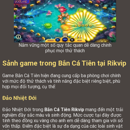
Nắm vững một số quy tắc quan dễ dàng chinh
phục mọi thử thách
Sảnh game trong Bắn Cá Tiên tại Rikvip
Game Bắn Cá Tiên hiện đang cung cấp ba phòng chơi chính
với mức độ thử thách và tính năng đặc biệt riêng biệt, phù
hợp mọi đối tượng, cụ thể:
Đảo Nhiệt Đới
Đảo Nhiệt Đới trong
Bắn Cá Tiên Rikvip
mang đến một trải
nghiệm đầy sắc màu và sinh động. Mức cược tại đây được
tính theo đồng xu vàng cho anh em dễ dàng tham gia với số
vốn thấp. Điểm đặc biệt là sự đa dạng của các loài sinh vật