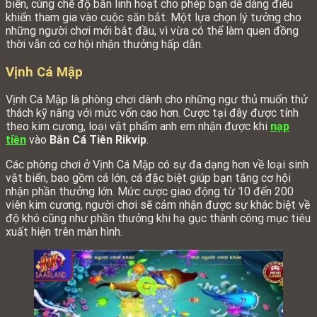
biển, cùng chế độ bắn linh hoạt cho phép bạn dễ dàng điều
khiển tham gia vào cuộc săn bắt. Một lựa chọn lý tưởng cho
những người chơi mới bắt đầu, vì vừa có thể làm quen đồng
thời vẫn có cơ hội nhận thưởng hấp dẫn.
Vịnh Cá Mập
Vịnh Cá Mập là phòng chơi dành cho những ngư thủ muốn thử
thách kỹ năng với mức vốn cao hơn. Cược tại đây được tính
theo kim cương, loại vật phẩm anh em nhận được khi
nạp
tiền
vào
Bắn Cá Tiên Rikvip
.
Các phòng chơi ở Vịnh Cá Mập có sự đa dạng hơn về loại sinh
vật biển, bao gồm cá lớn, cá đặc biệt giúp bạn tăng cơ hội
nhận phần thưởng lớn. Mức cược giao động từ 10 đến 200
viên kim cương, người chơi sẽ cảm nhận được sự khác biệt về
độ khó cũng như phần thưởng khi hạ gục thành công mục tiêu
xuất hiện trên màn hình.