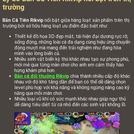
trường
Bắn Cá Tiên Rikvip
nổi bật giữa hàng loạt sản phẩm trên thị
trường bởi sở hữu hàng loạt ưu điểm đặc biệt như:
Thiết kế đồ họa 3D đẹp mắt, tái hiện đại dương rực rỡ,
sống động, những loài cá đa dạng cùng hiệu ứng chuyển
động mượt mà mang đến trải nghiệm như đang hòa
mình vào lòng biển cả.
Nhiều sinh vật biển kỳ thú khác nhau tạo sự phong phú,
mới mẻ qua từng màn chơi cho anh em cảm thấy hào
hứng khám phá hơn.
Bắn cá đổi thưởng Rikvip
chia thành nhiều cấp độ khác
nhau với độ khó tăng dần để bạn có thể dễ dàng chọn
level phù hợp với khả năng và không ngừng nâng cao kỹ
năng qua mỗi màn chơi.
Nhiều loại vũ khí có sức mạnh khác nhau giúp ngư thủ
dễ dàng tiêu diệt từ cá nhỏ đến các sinh vật khổng lồ.