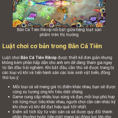
Bắn Cá Tiên Rikvip nổi bật giữa hàng loạt sản
phẩm trên thị trường
Luật chơi cơ bản trong Bắn Cá Tiên
Luật chơi
Bắn Cá Tiên Rikvip
được thiết kế đơn giản nhưng
không kém phần hấp dẫn cho anh em dễ dàng tham gia ngay
từ lần đầu trải nghiệm. Khi bắt đầu, cần thủ sẽ được trang bị
các loại vũ khí và tiến hành săn các loài sinh vật biển, đồng
thờ lưu ý:
Mỗi loại cá sẽ mang giá trị điểm khác nhau, bạn sẽ được
cộng xu tương ứng khi tiêu diệt chúng.
Game cung cấp nhiều loại súng và đạn, mỗi loại phù hợp
với từng mục tiêu khác nhau, người chơi cần cân nhắc kỹ
khi chọn vũ khí để đạt hiệu quả tốt nhất.
Điểm số tích lũy từ việc săn cá sẽ được quy đổi thành
phần thưởng hoặc tiền mặt mang lại động lực lớn cho