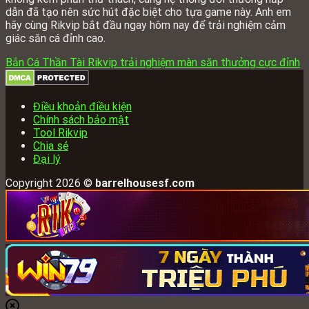
dẫn đã tạo nên sức hút đặc biệt cho tựa game này. Anh em
hãy cùng Rikvip bắt đầu ngay hôm nay để trải nghiệm cảm
giác săn cá đỉnh cao.
Bắn Cá Thần Tài Rikvip trải nghiệm màn săn thưởng cực đỉnh
Điều khoản điều kiện
Chính sách bảo mật
Tool Rikvip
Chia sẻ
Đại lý
Copyright 2026 ©
barrelhousesf.com