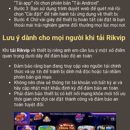
“Tải app” rồi chọn phiên bản “Tải Android”.
Bước 3: Bạn sử dụng trình duyệt web để quét mã rồi
chọn “Cài đặt” để tiến hành tải ứng dụng về thiết bị.
Bước 4: Chờ vài giây để thiết bị hoàn tất cài đặt là bạn
thoải mái trải nghiệm game đổi thưởng mọi lúc mọi nơi.
Lưu ý dành cho mọi người khi tải Rikvip
Khi
tải Rikvip
về thiết bị riêng anh em cần lưu ý một số điểm
quan trọng dưới dây để đảm bảo độ an toàn:
Đảm bảo rằng bạn đang truy cập vào nguồn tải chính
thức và uy tín để tránh bị dính mã độc hoặc tải nhầm
phiên bản giả mạo.
Không nên chia sẻ thông tin tài khoản với bất kỳ ai và
hãy cập nhật mật khẩu định kỳ để đảm bảo an toàn.
Phải đảm bảo thiết bị có kết nối mạng khỏe mới tối ưu
thời gian chờ đợi cài đặt thành công và đảm bảo an
toàn tuyệt đối.