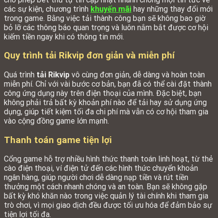
các sự kiện, chương trình
khuyến mãi
hay những thay đổi mới
trong game. Bằng việc tải thành công bạn sẽ không bao giờ
bỏ lỡ các thông báo quan trọng và luôn nắm bắt được cơ hội
kiếm tiền ngay khi có thông tin mới.
Quy trình tải Rikvip đơn giản và miễn phí
Quá trình
tải Rikvip
vô cùng đơn giản, dễ dàng và hoàn toàn
miễn phí. Chỉ với vài bước cơ bản, bạn đã có thể cài đặt thành
công ứng dụng này trên điện thoại của mình. Đặc biệt, bạn
không phải trả bất kỳ khoản phí nào để tải hay sử dụng ứng
dụng, giúp tiết kiệm tối đa chi phí mà vẫn có cơ hội tham gia
vào cộng đồng game lớn mạnh.
Thanh toán game tiện lợi
Cổng game hỗ trợ nhiều hình thức thanh toán linh hoạt, từ thẻ
cào điện thoại, ví điện tử đến các hình thức chuyển khoản
ngân hàng, giúp người chơi dễ dàng nạp tiền và rút tiền
thưởng một cách nhanh chóng và an toàn. Bạn sẽ không gặp
bất kỳ khó khăn nào trong việc quản lý tài chính khi tham gia
trò chơi, vì mọi giao dịch đều được tối ưu hóa để đảm bảo sự
tiện lợi tối đa.