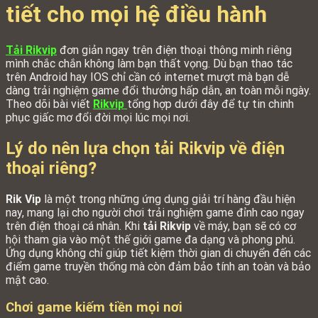
tiết cho mọi hệ điều hành
Tải Rikvip
đơn giản ngay trên điện thoại thông minh riêng
mình chắc chắn không làm bạn thất vọng. Dù bạn thao tác
trên Android hay IOS chỉ cần có internet mượt mà bạn dễ
dàng trải nghiệm game đổi thưởng hấp dẫn, an toàn mỗi ngày.
Theo dõi bài viết
Rikvip
tổng hợp dưới đây để tự tin chinh
phục giấc mơ đổi đời mọi lúc mọi nơi.
Lý do nên lựa chọn tải Rikvip về điện
thoại riêng?
Rik Vip
là một trong những ứng dụng giải trí hàng đầu hiện
nay, mang lại cho người chơi trải nghiệm game đỉnh cao ngay
trên điện thoại cá nhân. Khi
tải Rikvip
về máy, bạn sẽ có cơ
hội tham gia vào một thế giới game đa dạng và phong phú.
Ứng dụng không chỉ giúp tiết kiệm thời gian di chuyển đến các
điểm game truyền thống mà còn đảm bảo tính an toàn và bảo
mật cao.
Chơi game kiếm tiền mọi nơi