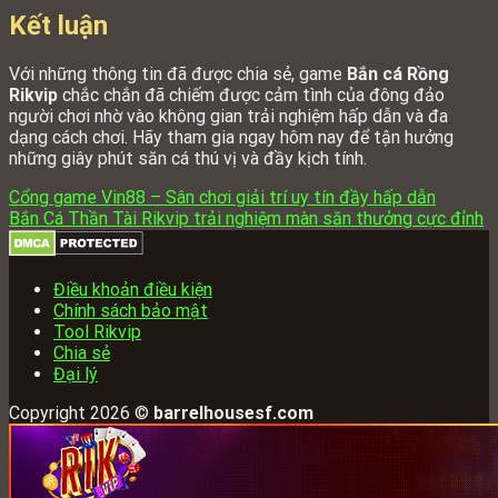
Kết luận
Với những thông tin đã được chia sẻ, game
Bắn cá Rồng
Rikvip
chắc chắn đã chiếm được cảm tình của đông đảo
người chơi nhờ vào không gian trải nghiệm hấp dẫn và đa
dạng cách chơi. Hãy tham gia ngay hôm nay để tận hưởng
những giây phút săn cá thú vị và đầy kịch tính.
Cổng game Vin88 – Sân chơi giải trí uy tín đầy hấp dẫn
Bắn Cá Thần Tài Rikvip trải nghiệm màn săn thưởng cực đỉnh
Điều khoản điều kiện
Chính sách bảo mật
Tool Rikvip
Chia sẻ
Đại lý
Copyright 2026 ©
barrelhousesf.com