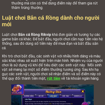
thưởng mà còn có thể dùng điểm này để tham gia rút
thăm trúng thưởng.
Luật chơi Bắn cá Rồng dành cho người
mới
Luật chơi
Bắn cá Rồng Rikvip
khá đơn giản và tương tự các
game bắn cá khác. Để bắt đầu, người chơi cần nạp tiền vào hệ
thống, sau đó dùng số tiền này để mua đạn và bắt đầu săn
cá.
Khi trò chơi bắt đầu, các sinh vật với nhiều hình dáng và màu
sắc khác nhau sẽ xuất hiện trên màn hình. Nhiệm vụ của người
chơi là sử dụng vũ khí để tiêu diệt các sinh vật này. Mỗi sinh
vật sẽ mang lại một số điểm thưởng tương ứng. Sau khi hạ
gục các sinh vật, người chơi sẽ nhận điểm và số điểm này có
thể quy đổi thành tiền mặt,
rút tiền
về tài khoản ngân hàng.