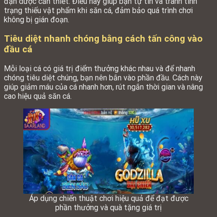
đạn dược cần thiết. Điều này giúp bạn tự tin và tránh tình
trạng thiếu vật phẩm khi săn cá, đảm bảo quá trình chơi
không bị gián đoạn.
Tiêu diệt nhanh chóng bằng cách tấn công vào
đầu cá
Mỗi loại cá có giá trị điểm thưởng khác nhau và để nhanh
chóng tiêu diệt chúng, bạn nên bắn vào phần đầu. Cách này
giúp giảm máu của cá nhanh hơn, rút ngắn thời gian và nâng
cao hiệu quả săn cá.
Áp dụng chiến thuật chơi hiệu quả để đạt được
phần thưởng và quà tặng giá trị