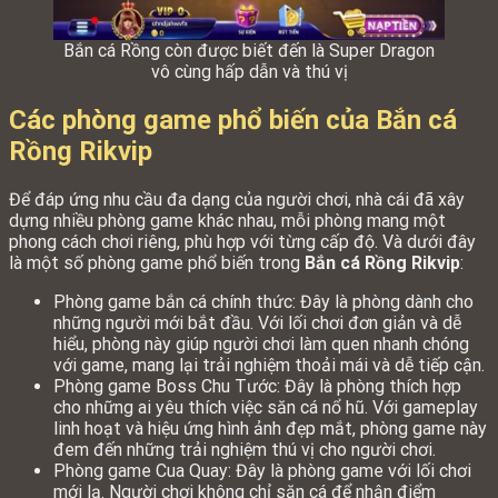
Bắn cá Rồng còn được biết đến là Super Dragon
vô cùng hấp dẫn và thú vị
Các phòng game phổ biến của Bắn cá
Rồng Rikvip
Để đáp ứng nhu cầu đa dạng của người chơi, nhà cái đã xây
dựng nhiều phòng game khác nhau, mỗi phòng mang một
phong cách chơi riêng, phù hợp với từng cấp độ. Và dưới đây
là một số phòng game phổ biến trong
Bắn cá Rồng Rikvip
:
Phòng game bắn cá chính thức: Đây là phòng dành cho
những người mới bắt đầu. Với lối chơi đơn giản và dễ
hiểu, phòng này giúp người chơi làm quen nhanh chóng
với game, mang lại trải nghiệm thoải mái và dễ tiếp cận.
Phòng game Boss Chu Tước: Đây là phòng thích hợp
cho những ai yêu thích việc săn cá nổ hũ. Với gameplay
linh hoạt và hiệu ứng hình ảnh đẹp mắt, phòng game này
đem đến những trải nghiệm thú vị cho người chơi.
Phòng game Cua Quay: Đây là phòng game với lối chơi
mới lạ. Người chơi không chỉ săn cá để nhận điểm