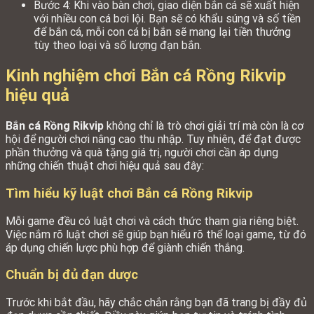
Bước 4: Khi vào bàn chơi, giao diện bắn cá sẽ xuất hiện
với nhiều con cá bơi lội. Bạn sẽ có khẩu súng và số tiền
để bắn cá, mỗi con cá bị bắn sẽ mang lại tiền thưởng
tùy theo loại và số lượng đạn bắn.
Kinh nghiệm chơi Bắn cá Rồng Rikvip
hiệu quả
Bắn cá Rồng Rikvip
không chỉ là trò chơi giải trí mà còn là cơ
hội để người chơi nâng cao thu nhập. Tuy nhiên, để đạt được
phần thưởng và quà tặng giá trị, người chơi cần áp dụng
những chiến thuật chơi hiệu quả sau đây:
Tìm hiểu kỹ luật chơi Bắn cá Rồng Rikvip
Mỗi game đều có luật chơi và cách thức tham gia riêng biệt.
Việc nắm rõ luật chơi sẽ giúp bạn hiểu rõ thể loại game, từ đó
áp dụng chiến lược phù hợp để giành chiến thắng.
Chuẩn bị đủ đạn dược
Trước khi bắt đầu, hãy chắc chắn rằng bạn đã trang bị đầy đủ